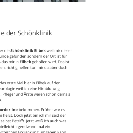
e der Schönklinik
er die
Schönklinik Eilbek
weil mir dieser
reunde gefunden sondern der Ort ist für
ß das mir in
Eilbek
geholfen wird. Das ist
en, richtig helfen tun mir da aber doch
das erste Mal hier in Eilbek auf der
urologie weil ich eine Hirnblutung
n, Pfleger und Ärzte waren schon damals
n.
orderline
bekommen. Früher war es
eißt. Doch jetzt bin ich mir seid der
lbst Betrifft. Jetzt weiß ich auch was
vielleicht irgendwann mal ein
sychischen Erkrankung umgehen kann.