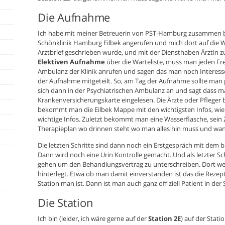
Die Aufnahme
Ich habe mit meiner Betreuerin von PST-Hamburg zusammen b
Schönklinik Hamburg Eilbek angerufen und mich dort auf die War
Arztbrief geschrieben wurde, und mit der Diensthaben Ärztin 
Elektiven Aufnahme
über die Warteliste, muss man jeden Frei
Ambulanz der Klinik anrufen und sagen das man noch Intere
der Aufnahme mitgeteilt. So, am Tag der Aufnahme sollte man p
sich dann in der Psychiatrischen Ambulanz an und sagt dass ma
Krankenversicherungskarte eingelesen. Die Ärzte oder Pfleger b
bekommt man die Eilbek Mappe mit den wichtigsten Infos, wie 
wichtige Infos. Zuletzt bekommt man eine Wasserflasche, sei
Therapieplan wo drinnen steht wo man alles hin muss und wa
Die letzten Schritte sind dann noch ein Erstgespräch mit dem
Dann wird noch eine Urin Kontrolle gemacht. Und als letzter S
gehen um den Behandlungsvertrag zu unterschreiben. Dort w
hinterlegt. Etwa ob man damit einverstanden ist das die Rezept
Station man ist. Dann ist man auch ganz offiziell Patient in der 
Die Station
Ich bin (leider, ich wäre gerne auf der
Station 2E
) auf der Stat