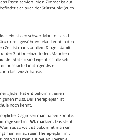
as Essen serviert. Mein Zimmer ist auf
 befindet sich auch der Stützpunkt (auch
doch ein bissen schwer. Man muss sich
n Strukturen gewöhnen. Man kennt in den
en Zeit ist man vor allem Dingen damit
ktur der Station einzufinden. Manchen
uf der Station sind eigentlich alle sehr
an muss sich damit irgendwie
chon fast wie Zuhause.
turiert. Jeder Patient bekommt einen
 gehen muss. Der Therapieplan ist
chule noch kennt.
 mögliche Diagnosen man haben könnte,
Einträge sind mit
WL
markiert. Das steht
. Wenn es so weit ist bekommt man ein
ngt man einfach sein Therapieplan mit
eiß man dass man zur neuen Therapie