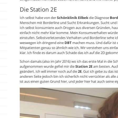
Die Station 2E
Ich selbst habe von der
Schönklinik Eilbek
die Diagnose
Bord
Menschen mit Borderline und Sucht Erkrankungen. Sucht und Bo
Ich selbst konsumiere auch Drogen aus diversen Gründen, hau
einfach nicht mehr klar komme. Mein Konsumverhalten würde i
einstufen. Selbstverletzendes Verhalten und Borderline sehe ich 
weswegen ich dringend eine
DBT
machen muss. Und dafür ist 
Mitpatienten genau so ähnlich wie ich. Wir verstehen uns ein
klar. Ich finde es darum auch Schade das ich auf die 2D gekomm
Schon damals (also im Jahr 2016) wo ich das erste Mal in die Sch
aufgenommen wurde gefiel mir die
Station 2E
am besten. Auch 
geändert. Ich will immer noch auf die
2E
. Gut ich gebe zu das is
anderen Seite jedoch bin ich sicherlich nicht verrückter als alle 
ist aus einen guten Grund hier, und jeder hier hat auch seine 