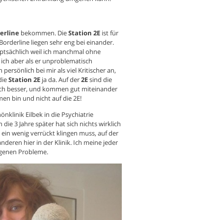
erline
bekommen. Die
Station 2E
ist für
rderline liegen sehr eng bei einander.
ptsächlich weil ich manchmal ohne
ch aber als er unproblematisch
persönlich bei mir als viel Kritischer an,
die
Station 2E
ja da. Auf der
2E
sind die
fach besser, und kommen gut miteinander
en bin und nicht auf die 2E!
önklinik Eilbek in die Psychiatrie
die 3 Jahre später hat sich nichts wirklich
t ein wenig verrückt klingen muss, auf der
anderen hier in der Klinik. Ich meine jeder
eigenen Probleme.