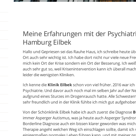
Meine Erfahrungen mit der Psychiatri
Hamburg Eilbek
Hallo und Gepriesen sei das Rauhe Haus, ich schreibe heute üb
Ort auch sehr wichtig ist. Ich habe dort nicht nur viele neue F
mich kein Ort der Krise sondern ein Ort der Besserung. Ich wei
auch sehr gut so, weil Krisenintervention kann ich überall mach
leider die wenigsten Kliniken.
Ich kenne die
Klinik Eilbek
schon von viel früher. 2016 war ich 
Psychiatrie. Und davor auch noch mal im selben Jahr auf der Ne
aufgrund eines Sturzes im Drogenrausch hatte. Alle Schwester
sehr freundlich und in der Klinik fühlte ich mich gut aufgehobe
Von der Schönklinik Eilbek habe ich auch zuerst die Diagnose
B
immer Asperger Autismus, was ja heute auch Asperger Syndrom h
Borderline Diagnose auch ein bissen klarer geworden was mich se
Therapie angeht welchen Weg ich einschlagen sollte, damit ich 
einigermaßen normales Leben führen kann, und mit meiner p