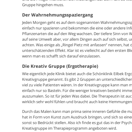
Gruppe hingehen muss.
Der Wahrnehmungsspaziergang
Jeden Morgen geht es auf dem sogenannten Wahrnehmungsspaz
einfach nur spazieren und bekommen die eine oder andere In
Pflanzenarten die auf den Weg wachsen. Der tiefere Sinn vo
auf seine Umwelt aber, vor allem Dingen auch auf sich selbst,
achten. Was einige als „Ringel Pietz mit anfassen“ nennen, hat
unterschätzenden Effekt. Klar ist es vielleicht auf den ersten Bl
wenn man es schafft sich darauf einzulassen.
Die Kreativ Gruppe (Ergotherapie)
Wie eigentlich jede Klinik bietet auch die Schönklinik Eilbek Erg
Kreativgruppe genannt. Es gibt 2 Gruppen an unterschiedliche
viel zu viele Patienten wären. In der Kreativgruppe kann man 
einfach nur so Basteln. Für die weniger kreativen besteht imm
auszumalen. So ist für jeden Was dabei. Die Therapeutin ist au
wirklich sehr wohl fühlen und braucht auch keine Hemmungen
Durch das Malen kann man prima seine inneren Gefühle die man
hat in Form von Kunst zum Ausdruck bringen, und sich so ein
sonst so Bedrückt stellen. Also ich finde es gut das in der Psych
Kreativgruppe im Therapieprogramm angeboten wird.