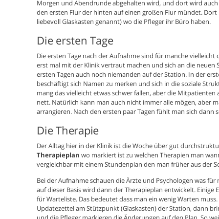
Morgen und Abendrunde abgehalten wird, und dort wird auch d
den ersten Flur der hinten auf einen großen Flur mündet. Dort
liebevoll Glaskasten genannt) wo die Pfleger ihr Büro haben.
Die ersten Tage
Die ersten Tage nach der Aufnahme sind für manche vielleicht 
erst mal mit der Klinik vertraut machen und sich an die neue
ersten Tagen auch noch niemanden auf der Station. In der erst
beschäftigt sich Namen zu merken und sich in die soziale Stru
mang das vielleicht etwas schwer fallen, aber die Mitpatienten a
nett. Natürlich kann man auch nicht immer alle mögen, aber m
arrangieren. Nach den ersten paar Tagen fühlt man sich dann s
Die Therapie
Der Alltag hier in der Klinik ist die Woche über gut durchstruk
Therapieplan
wo markiert ist zu welchen Therapien man wann
vergleichbar mit einem Stundenplan den man früher aus der S
Bei der Aufnahme schauen die Ärzte und Psychologen was für
auf dieser Basis wird dann der Therapieplan entwickelt. Einige 
für Warteliste. Das bedeutet dass man ein wenig Warten muss
Updatezettel am Stützpunkt (Glaskasten) der Station, dann bri
und die Pfleger markieren die Änderungen auf den Plan. So w