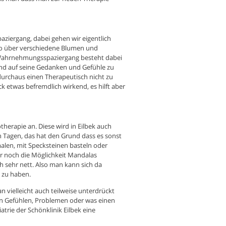
iergang, dabei gehen wir eigentlich
fo über verschiedene Blumen und
n Wahrnehmungsspaziergang besteht dabei
 und auf seine Gedanken und Gefühle zu
 durchaus einen Therapeutisch nicht zu
ick etwas befremdlich wirkend, es hilft aber
otherapie an. Diese wird in Eilbek auch
n Tagen, das hat den Grund dass es sonst
malen, mit Specksteinen basteln oder
er noch die Möglichkeit Mandalas
ch sehr nett. Also man kann sich da
 zu haben.
 vielleicht auch teilweise unterdrückt
en Gefühlen, Problemen oder was einen
iatrie der Schönklinik Eilbek eine