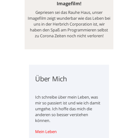
Imagefilm!
Gepriesen sei das Rauhe Haus, unser
Imagefilm zeigt wunderbar wie das Leben bei
uns in der Herbrich Corporation ist, wir
haben den Spaß am Programmieren selbst
zu Corona Zeiten noch nicht verloren!
innere
Über Mich
Dextro
n Tage
Ich schreibe über mein Leben, was
DXM ist eine
einer DXM
mir so passiert ist und wie ich damit
eingesetzt s
ch nun
umgehe. Ich hoffe das mich die
aber sie ist 
innere Welt
anderen so besser verstehen
Deswegen ha
können.
Guide gesch
damit umge
Mein Leben
DXM