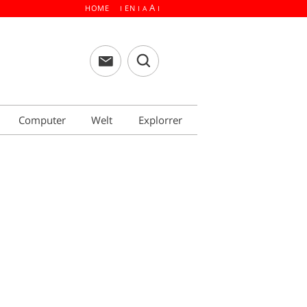
A
HOME
EN
I
I
A
I
Computer
Welt
Explorrer