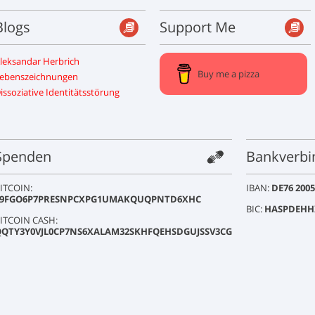
Blogs
Support Me
leksandar Herbrich
Buy me a pizza
ebenszeichnungen
issoziative Identitätsstörung
Spenden
Bankverbi
ITCOIN:
IBAN:
DE76 2005
19FGO6P7PRESNPCXPG1UMAKQUQPNTD6XHC
BIC:
HASPDEHH
ITCOIN CASH:
QQTY3Y0VJL0CP7NS6XALAM32SKHFQEHSDGUJSSV3CG