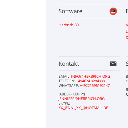
Software
Herbrich-30
A
L
D
Kontakt
EMAIL:
INFO@HERBRICH.ORG
B
TELEFON:
+494624 9284999
WHATSAPP:
+49221596192147
B
JABBER (XMPP:)
JENNIFER@HERBRICH.ORG
SKYPE:
XX_JENNI_XX_@HOTMAIL.DE