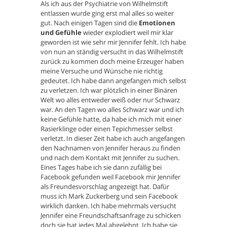
Als ich aus der Psychiatrie von Wilhelmstift
entlassen wurde ging erst mal alles so weiter
gut. Nach einigen Tagen sind die
Emotionen
und Gefühle
wieder explodiert weil mir klar
geworden ist wie sehr mir Jennifer fehlt. Ich habe
von nun an ständig versucht in das Wilhelmstift
zurück zu kommen doch meine Erzeuger haben
meine Versuche und Wünsche nie richtig
gedeutet. Ich habe dann angefangen mich selbst
zu verletzen. Ich war plötzlich in einer Binären
Welt wo alles entweder weiß oder nur Schwarz
war. An den Tagen wo alles Schwarz war und ich
keine Gefühle hatte, da habe ich mich mit einer
Rasierklinge oder einen Tepichmesser selbst
verletzt. In dieser Zeit habe ich auch angefangen
den Nachnamen von Jennifer heraus zu finden
und nach dem Kontakt mit Jennifer zu suchen.
Eines Tages habe ich sie dann zufällig bei
Facebook gefunden weil Facebook mir Jennifer
als Freundesvorschlag angezeigt hat. Dafür
muss ich Mark Zuckerberg und sein Facebook
wirklich danken. Ich habe mehrmals versucht
Jennifer eine Freundschaftsanfrage zu schicken
doch sie hat jedes Mal abgelehnt. Ich habe sie