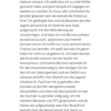
habe es versaut. Ich weiß dass ich zu viele Fehler
gemacht habe und jetzt kämpfe ich dagegen an
weitere zu machen. Es muss sehr schrecklich für
Jennifer gewesen sein als damals die Polizei an
ihrer Tür geklingelt hat und die Beamten Jennifer
sagten jemand hat im Darknet eine Seite
aufgemacht mit der Abforderung sie
umzubringen. Und dass ich mit Bitcoins arbeite
wusste sie ja auch, spätestens aus meinen
Domian Anruf. Ich hoffe nur noch auf eine letzte
Chance von Jennifer. Ich weiß das was ich getan
habe mir nicht zu vergeben ist. Ich habe damals
die Kontrolle verloren bei der Sache mit
Anonymous. Und meine Bitcoins sammele ich
für den Graumannsweg 6, den einzigen Ort an
den ich mir Geborgenheit und ein Gefühl von
zuhause erhoffe. Herr Brandl von der Jugend
Initiative St. Pauli hat mir ja geholfen den
Kontakt zu Jennifer wenigstens wieder
herzustellen und dann als dass passiert ist war
der Kontakt zu Jennifer völlig weg. Ich mit
meinem Betreuer von PST gesprochen und da
haben wir aufgearbeitet was Herr Brandl mir
damals über die Moral gesagt hat. Nach so