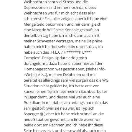
Weihnachten sehr viel Stress und die
Depressionen sind immer noch da, dieses
Weihnachten war für mich echt dass aller
schlimmste Fest aller zeigten, aber ich habe eine
Menge Geld bekommen und mir dann gleich
eine Nitendo Wii Spiele Konsole gekauft, an
denselben tag habe ich mich dann auch mit
meiner Schwester Vertragen, meine Delphine
haben mich hierbei sehr aktiv unterstützt, ich
habe auch das „H.L.C / H******h L***r
Complex“-Design Update erfolgreich
durchgeführt, dazu habe ich aber hier auf der
Homepage schon was geschrieben, (siehe Info-
>Website->…), meinen Delphinen und mir
bereitet es allerdings sehr viel sorgen das die WG
Situation nicht geklärt ist, ich hatte erst vor
kurzen einen Termin bei meinen Sachbearbeiter
in Jugendamt, und dieses Mal war auch eine
Praktikantin mit dabei, am anfangs hat mich das
sehr gestört (weil sie neu war, ist Typisch
Asperger :(( ) aber ich habe mich schnell an die
neue Situation gewöhnt, am Ende waren wir
beide dort am Rechner und ich habe ihr diese
Seite hier gezeigt, und sie sowohl als auch mein